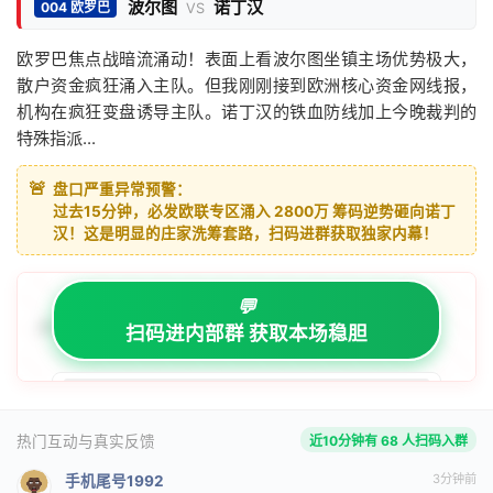
波尔图
诺丁汉
004 欧罗巴
VS
欧罗巴焦点战暗流涌动！表面上看波尔图坐镇主场优势极大，
散户资金疯狂涌入主队。但我刚刚接到欧洲核心资金网线报，
机构在疯狂变盘诱导主队。诺丁汉的铁血防线加上今晚裁判的
特殊指派...
🚨
盘口严重异常预警：
过去15分钟，必发欧联专区涌入 2800万 筹码逆势砸向诺丁
汉！这是明显的庄家洗筹套路，扫码进群获取独家内幕！
限时免费公开
💬
绝密方向：直接打穿盘口，单博客胜！
扫码进内部群 获取本场稳胆
群满200人自动关闭入群通道
仅剩
12
个名额
热门互动与真实反馈
近10分钟有 68 人扫码入群
3分钟前
手机尾号1992