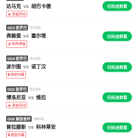
达马克
胡巴卡德
扫码进群看
VS
🔥 资金异动
03:00
003 欧罗巴
弗赖堡
塞尔塔
VS
扫码进群看
💰 机构诱盘
03:00
004 欧罗巴
波尔图
诺丁汉
VS
扫码进群看
🔒 绝密内幕
03:00
005 欧罗巴
博洛尼亚
维拉
扫码进群看
VS
🔥 资金异动
08:00
008 解放者杯
普拉滕斯
科林蒂安
VS
扫码进群看
🔒 绝密内幕