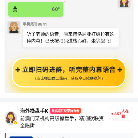
🔊
60"
手机尾号8841
听了老师的语音，原来博洛尼亚打维拉有这
种内幕！已长按扫码进核心群，坐等起飞！
➕ 立即扫码进群，听完整内幕语音 ➕
(点击弹出群二维码，获取今日欧联稳胆)
海外操盘手K 正在发送欧罗巴内幕
海外操盘手K
最高连红纪录持有者
人在
857
看
前澳门某机构高级操盘手，精通欧联资
V
金陷阱